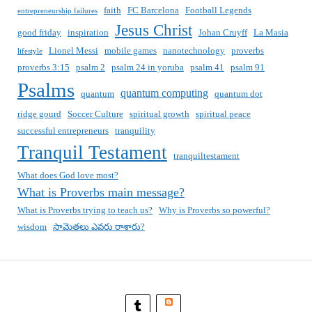
faith
FC Barcelona
Football Legends
entrepreneurship failures
Jesus Christ
good friday
inspiration
Johan Cruyff
La Masia
Lionel Messi
mobile games
nanotechnology
proverbs
lifestyle
proverbs 3:15
psalm 2
psalm 24 in yoruba
psalm 41
psalm 91
Psalms
quantum computing
quantum
quantum dot
ridge gourd
Soccer Culture
spiritual growth
spiritual peace
successful entrepreneurs
tranquility
Tranquil Testament
tranquiltestament
What does God love most?
What is Proverbs main message?
What is Proverbs trying to teach us?
Why is Proverbs so powerful?
wisdom
సామెతలు ఎవరు రాశారు?
Blogger