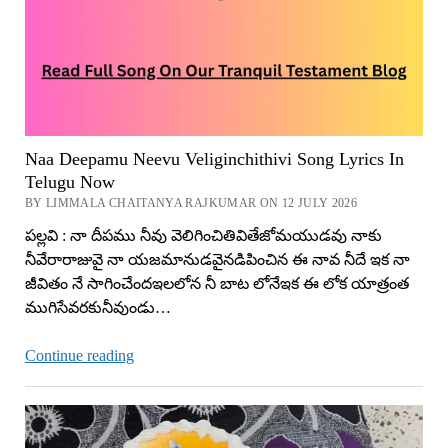
Naa Deepamu Neevu Veliginchithivi Song Lyrics In
Telugu Now
BY LIMMALA CHAITANYA RAJKUMAR ON 12 JULY 2026
పల్లవి : నా దీపము నీవు వెలిగించితివితేజోమయుడవు నాకు
నీవేరారాజువై నా యజమానుడవైనడిపించిన ఈ నావ నీదే ఇక నా
జీవితం నే సాగించేందఇలలోన నీ బాట లోనేఇక ఈ లోక యాత్రంత
ముగిసేవరకునీవుండు…
Naa
Continue reading
Deepamu
Neevu
Veliginchithivi