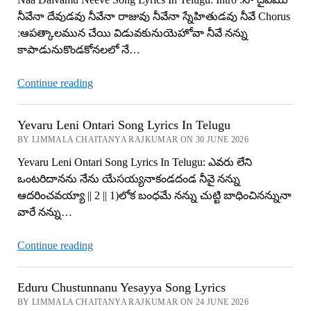
–
నీవేనా దేవుడవు నీవేనా రాజువు నీవేనా స్నేహితుడవు నీవే Chorus
God’s
:ఆపత్కాలమున చేయి విడువకునుయెహోవా నీవే నన్ను
Faithfulness!
కాపాడునుకొండకోనలలో నే…
Naa
Continue reading
Daivamu
Neeve
Yevaru Leni Ontari Song Lyrics In Telugu
Song
BY LIMMALA CHAITANYA RAJKUMAR ON 30 JUNE 2026
Lyrics
Yevaru Leni Ontari Song Lyrics In Telugu: ఎవరు లేని
In
ఒంటరిదానను నేను యేసయ్యనాకండదండ నీవై నన్ను
Telugu
ఆదరించవయ్యా || 2 || 1)లోక బంధమే నన్ను చుట్టి బాధించినన్నునా
వారే నన్ను…
Yevaru
Continue reading
Leni
Ontari
Eduru Chustunnanu Yesayya Song Lyrics
Song
BY LIMMALA CHAITANYA RAJKUMAR ON 24 JUNE 2026