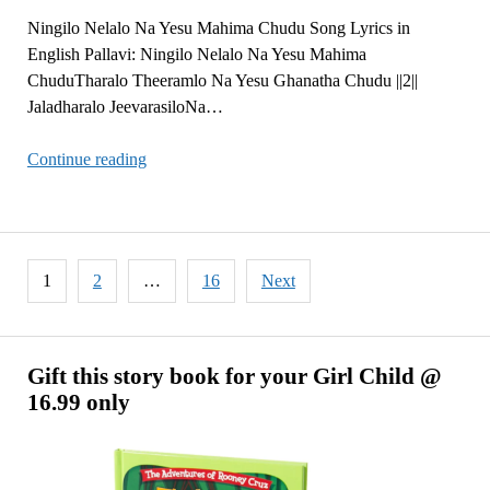
Ningilo Nelalo Na Yesu Mahima Chudu Song Lyrics in
English Pallavi: Ningilo Nelalo Na Yesu Mahima
ChuduTharalo Theeramlo Na Yesu Ghanatha Chudu ||2||
Jaladharalo JeevarasiloNa…
Ningilo
Continue reading
Nelalo
Na
Yesu
Mahima
Posts
1
2
…
16
Next
Chudu
pagination
Gift this story book for your Girl Child @
16.99 only