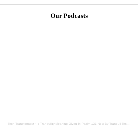
Our Podcasts
Tech Transformerz
·
Is Tranquility Meaning Given In Psalm 131 Now By Tranquil Testament