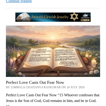
Kashtalanni
Continue reading
Vaste
Raani
Song
Lyrics
in
Telugu
Now
Perfect Love Casts Out Fear Now
BY LIMMALA CHAITANYA RAJKUMAR ON 24 JULY 2026
Perfect Love Casts Out Fear Now “15 Whoever confesses that
Jesus is the Son of God, God remains in him, and he in God.