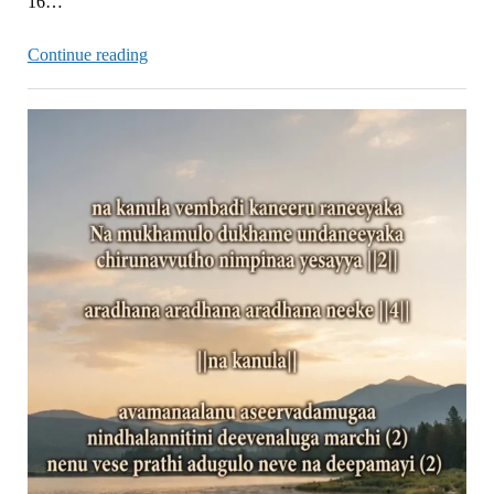
16…
Perfect
Continue reading
Love
Casts
Out
Fear
Now