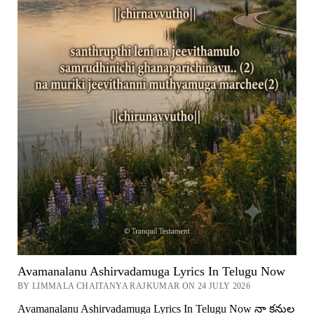
Avamanalanu Ashirvadamuga Lyrics In Telugu Now
BY LIMMALA CHAITANYA RAJKUMAR ON 24 JULY 2026
Avamanalanu Ashirvadamuga Lyrics In Telugu Now నా కనుల