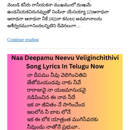
వెంబడి కనీరు రానీయకనా ముఖములో దుఃఖమే
ఉండనీయకచిరునవ్వుతో నింపినా యేసయ్యా ||2||ఆరాధనా
ఆరాధనా ఆరాధనా నీకే ||4||||నా కనుల|| అవమానాలను
ఆశీర్వదముగానిందలన్నిటిని దీవెనలుగా…
Avamanalanu
Continue reading
Ashirvadamuga
Lyrics
In
Telugu
Now