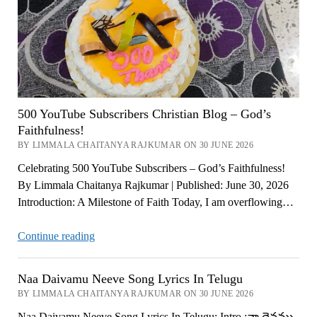
Song
Lyrics
In
Telugu
Now
500 YouTube Subscribers Christian Blog – God’s
Faithfulness!
BY LIMMALA CHAITANYA RAJKUMAR ON 30 JUNE 2026
Celebrating 500 YouTube Subscribers – God’s Faithfulness!
By Limmala Chaitanya Rajkumar | Published: June 30, 2026
Introduction: A Milestone of Faith Today, I am overflowing…
500
Continue reading
YouTube
Subscribers
Naa Daivamu Neeve Song Lyrics In Telugu
Christian
BY LIMMALA CHAITANYA RAJKUMAR ON 30 JUNE 2026
Blog
Naa Daivamu Neeve Song Lyrics In Telugu: Intro :నా దైవము