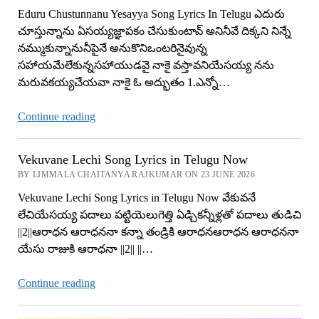
Lyrics
Eduru Chustunnanu Yesayya Song Lyrics In Telugu ఎదురు
In
చూస్తున్నాను ఏసయ్యజ్ఞాపకం చేసుకుంటావ్ అనినీవే దిక్కని నిన్నే
Telugu
నమ్ముకున్నానునీపైనే అనుకొనిఒంటరినైవున్న
సహాయమేలేకున్నసహాయుడవై నాకై వస్తావనియేసయ్య నను
మరువకయ్యచేయవా నాకై ఓ అద్భుతం 1.ఎన్నో…
Eduru
Continue reading
Chustunnanu
Yesayya
Vekuvane Lechi Song Lyrics in Telugu Now
Song
BY LIMMALA CHAITANYA RAJKUMAR ON 23 JUNE 2026
Lyrics
Vekuvane Lechi Song Lyrics in Telugu Now వేకువనే
లేచియేసయ్య పదాలు పట్టియెలుగెత్తి ఏడ్చికన్నీళ్లతో పదాలు తుడిచి
||2||ఆరాధన ఆరాధననా కన్నా తండ్రికి ఆరాధనఆరాధన ఆరాధననా
యేసు రాజుకి ఆరాధనా ||2|| ||…
Vekuvane
Continue reading
Lechi
Song