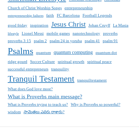
Church of Christ Worship Songs
entrepreneurship
faith
FC Barcelona
Football Legends
entrepreneurship failures
Jesus Christ
good friday
inspiration
Johan Cruyff
La Masia
Lionel Messi
mobile games
nanotechnology
proverbs
lifestyle
proverbs 3:15
psalm 2
psalm 24 in yoruba
psalm 41
psalm 91
Psalms
quantum computing
quantum
quantum dot
ridge gourd
Soccer Culture
spiritual growth
spiritual peace
successful entrepreneurs
tranquility
Tranquil Testament
tranquiltestament
What does God love most?
What is Proverbs main message?
What is Proverbs trying to teach us?
Why is Proverbs so powerful?
wisdom
సామెతలు ఎవరు రాశారు?