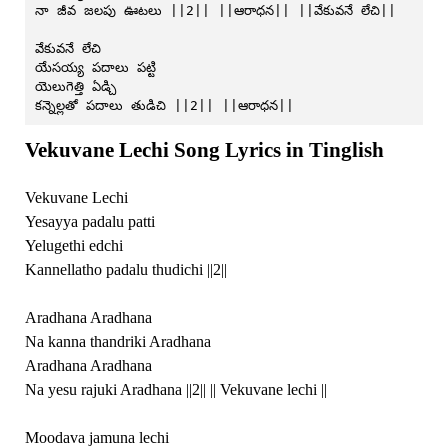
నా జీవ జలపు ఊటలు ||2|| ||ఆరాధన|| ||వేకువనే లేచి||
వేకువనే లేచి
యేసయ్య పదాలు పట్టి
యెలుగెత్తి ఏడ్చి
కన్నెల్లతో పదాలు తుడిచి ||2|| ||ఆరాధన||
Vekuvane Lechi Song Lyrics in Tinglish
Vekuvane Lechi
Yesayya padalu patti
Yelugethi edchi
Kannellatho padalu thudichi ||2||
Aradhana Aradhana
Na kanna thandriki Aradhana
Aradhana Aradhana
Na yesu rajuki Aradhana ||2|| || Vekuvane lechi ||
Moodava jamuna lechi