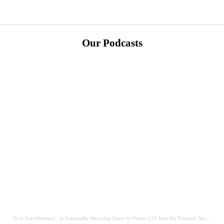
Our Podcasts
Tech Transformerz
·
Is Tranquility Meaning Given In Psalm 131 Now By Tranquil Testament