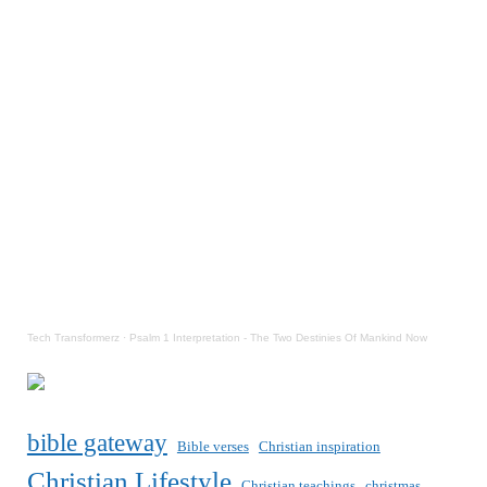
Tech Transformerz
·
Psalm 1 Interpretation - The Two Destinies Of Mankind Now
bible gateway
Bible verses
Christian inspiration
Christian Lifestyle
Christian teachings
christmas