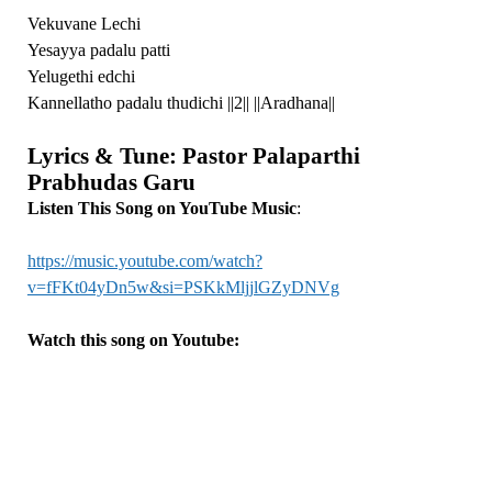
Vekuvane Lechi
Yesayya padalu patti
Yelugethi edchi
Kannellatho padalu thudichi ||2|| ||Aradhana||
Lyrics & Tune: Pastor Palaparthi
Prabhudas Garu
Listen This Song on YouTube
Music
:
https://music.youtube.com/watch?
v=fFKt04yDn5w&si=PSKkMljjlGZyDNVg
Watch this song on Youtube: