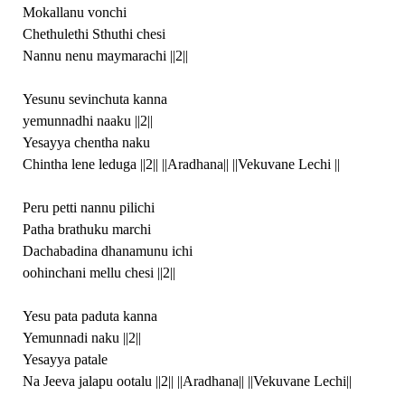
Mokallanu vonchi
Chethulethi Sthuthi chesi
Nannu nenu maymarachi ||2||
Yesunu sevinchuta kanna
yemunnadhi naaku ||2||
Yesayya chentha naku
Chintha lene leduga ||2|| ||Aradhana|| ||Vekuvane Lechi ||
Peru petti nannu pilichi
Patha brathuku marchi
Dachabadina dhanamunu ichi
oohinchani mellu chesi ||2||
Yesu pata paduta kanna
Yemunnadi naku ||2||
Yesayya patale
Na Jeeva jalapu ootalu ||2|| ||Aradhana|| ||Vekuvane Lechi||