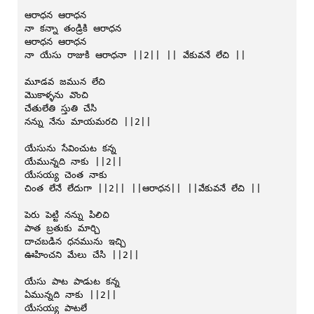
ఆరాధన ఆరాధన
నా కన్నా తండ్రికి ఆరాధన
ఆరాధన ఆరాధన
నా యేసు రాజుకి ఆరాధనా ||2|| || వేకువనే లేచి ||
మూడవ జమున లేచి
మొకాళ్ళను వొంచి
చేతులేతి స్తుతి చేసి
నన్ను నేను మాయమరచి ||2||
యేసును సేవించుట కన్న
యేమున్నది నాకు ||2||
యేసయ్య చెంత నాకు
చింత లేనే లేదుగా ||2|| ||ఆరాధన|| ||వేకువనే లేచి ||
పెరు పెట్టి నన్ను పిలిచి
పాత బ్రతుకు మార్చి
దాచబడిన ధనమును ఇచ్చి
ఊహించని మేలు చేసి ||2||
యేసు పాట పాడుట కన్న
ఏమున్నది నాకు ||2||
యేసయ్య పాటలే