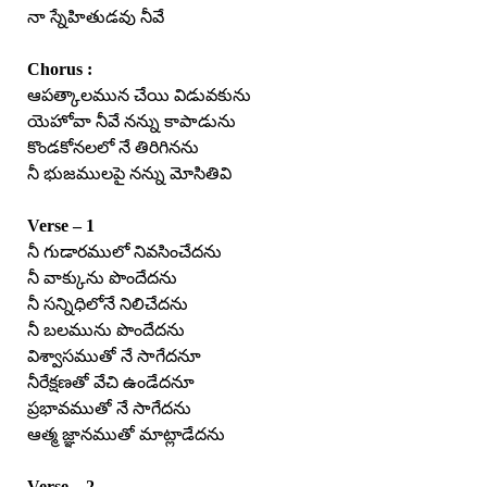
నా స్నేహితుడవు నీవే
Chorus :
ఆపత్కాలమున చేయి విడువకును
యెహోవా నీవే నన్ను కాపాడును
కొండకోనలలో నే తిరిగినను
నీ భుజములపై నన్ను మోసితివి
Verse – 1
నీ గుడారములో నివసించేదను
నీ వాక్కును పొందేదను
నీ సన్నిధిలోనే నిలిచేదను
నీ బలమును పొందేదను
విశ్వాసముతో నే సాగేదనూ
నీరేక్షణతో వేచి ఉండేదనూ
ప్రభావముతో నే సాగేదను
ఆత్మ జ్ఞానముతో మాట్లాడేదను
Verse – 2