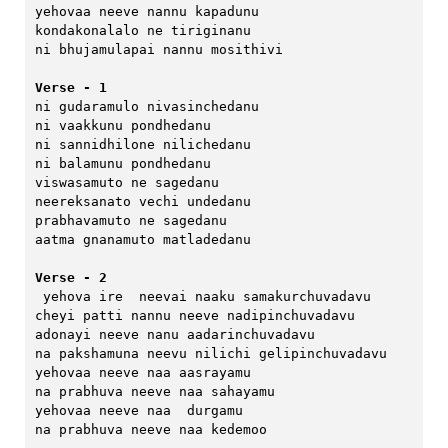
yehovaa neeve nannu kapadunu 
kondakonalalo ne tiriginanu
ni bhujamulapai nannu mosithivi
Verse - 1 
ni gudaramulo nivasinchedanu
ni vaakkunu pondhedanu 
ni sannidhilone nilichedanu 
ni balamunu pondhedanu 
viswasamuto ne sagedanu 
neereksanato vechi undedanu
prabhavamuto ne sagedanu
aatma gnanamuto matladedanu
Verse - 2
 yehova ire  neevai naaku samakurchuvadavu
cheyi patti nannu neeve nadipinchuvadavu 
adonayi neeve nanu aadarinchuvadavu
na pakshamuna neevu nilichi gelipinchuvadavu
yehovaa neeve naa aasrayamu 
na prabhuva neeve naa sahayamu 
yehovaa neeve naa  durgamu 
na prabhuva neeve naa kedemoo