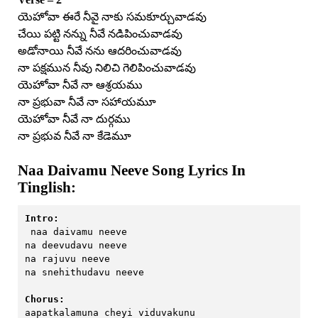
యెహోవా ఈరే నీవై నాకు సమకూర్చువాడవు
చేయి పట్టి నన్ను నీవే నడిపించువాడవు
అడోనాయి నీవే నను ఆదరించువాడవు
నా పక్షమున నీవు నిలిచి గెలిపించువాడవు
యెహోవా నీవే నా ఆశ్రయము
నా ప్రభువా నీవే నా సహాయమూ
యెహోవా నీవే నా దుర్గము
నా ప్రభువ నీవే నా కేడెమూ
Naa Daivamu Neeve Song Lyrics In
Tinglish:
Intro:
 naa daivamu neeve
na deevudavu neeve
na rajuvu neeve 
na snehithudavu neeve 
Chorus:
aapatkalamuna cheyi viduvakunu 