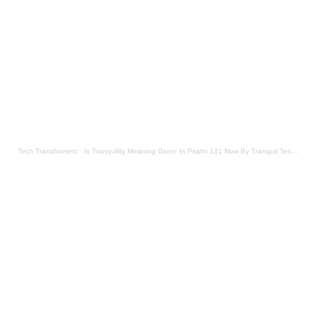
Tech Transformerz
·
Is Tranquility Meaning Given In Psalm 131 Now By Tranquil Testament