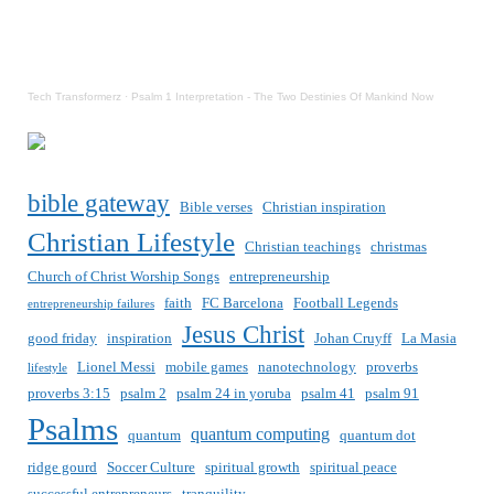
Tech Transformerz
·
Psalm 1 Interpretation - The Two Destinies Of Mankind Now
bible gateway
Bible verses
Christian inspiration
Christian Lifestyle
Christian teachings
christmas
Church of Christ Worship Songs
entrepreneurship
faith
FC Barcelona
Football Legends
entrepreneurship failures
Jesus Christ
good friday
inspiration
Johan Cruyff
La Masia
Lionel Messi
mobile games
nanotechnology
proverbs
lifestyle
proverbs 3:15
psalm 2
psalm 24 in yoruba
psalm 41
psalm 91
Psalms
quantum computing
quantum
quantum dot
ridge gourd
Soccer Culture
spiritual growth
spiritual peace
successful entrepreneurs
tranquility